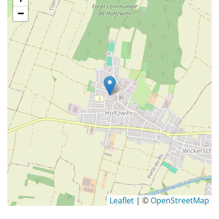
−
Leaflet
| ©
OpenStreetMap