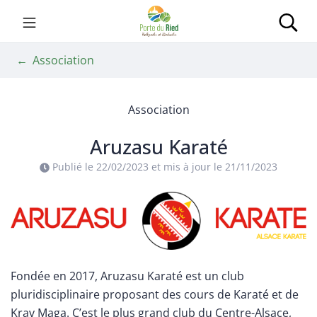
Gestion des traceurs
Aller
au
Porte du Ried
Rec
contenu
Association
Association
Aruzasu Karaté
Publié le
22/02/2023
et mis à jour le
21/11/2023
Fondée en 2017, Aruzasu Karaté est un club
pluridisciplinaire proposant des cours de Karaté et de
Krav Maga. C’est le plus grand club du Centre-Alsace,