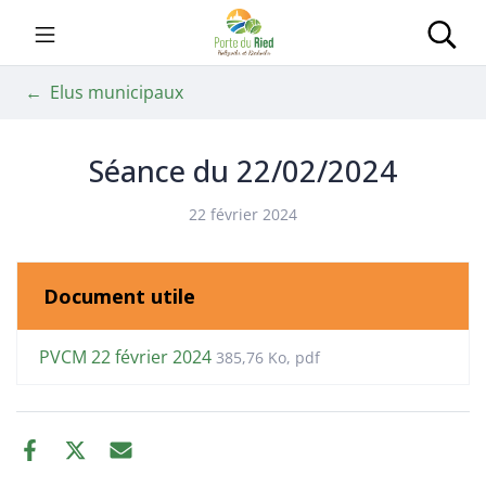
Gestion des traceurs
Aller
au
Porte du Ried
Rec
contenu
Elus municipaux
Séance du 22/02/2024
22 février 2024
Document utile
PVCM 22 février 2024
385,76
Ko
, pdf